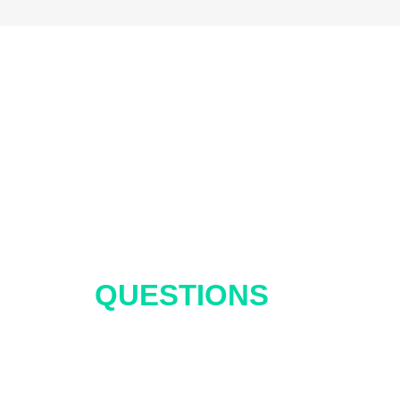
ENVOYEZ-NOUS VOS
QUESTIONS
ET
PARLONS DE LA
FAÇON DE