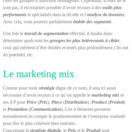
créer les groupes d’individus homogènes. Cependant, si elles ne le
sont pas, il est toujours possible d’avoir recours à des
outils plus
performants
et spécialisés dans la récolte et l’
analyse de données
.
Avec cela, vous pourrez parfaitement
établir des segments
.
Une fois le
travail de segmentation
effectué, il faudra donc
déterminer quels sont les
groupes les plus intéressants à cibler
,
ceux qui méritent d’être étudiés et testés plus profondément s’ils ont
du potentiel, etc.
Le marketing mix
Comme pour toute
stratégie
digne de ce nom, il sera ici aussi
nécessaire d’avoir recours à ce qu’on appelle le
marketing mix
et
ses 4 P pour
Price
(
Prix
),
Place
(
Distribution
),
Product
(
Produit
)
et
Promotion
(
Communication
). Ces 4 éléments prennent
normalement en compte le positionnement de l’entreprise souhaité
pour être le plus cohérent bien entendu.
Concernant la
stratégie digitale
, le
Prix
et le
Produit
sont