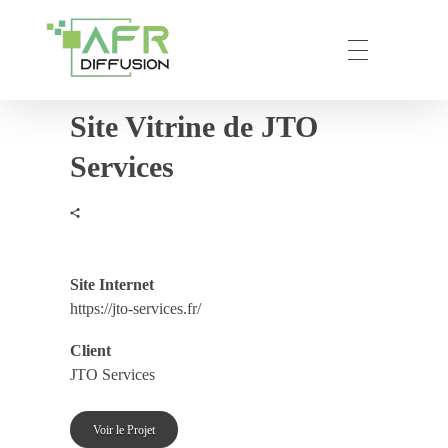
Site Vitrine de JTO
AFR – DIFFUSION
Votre partenaire privilégié en prestation de communication numérique.
Services
Site Internet
https://jto-services.fr/
Client
JTO Services
Voir le Projet