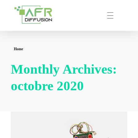
AFR – DIFFUSION
Votre partenaire privilégié en prestation de communication numérique.
Home
Monthly Archives:
octobre 2020