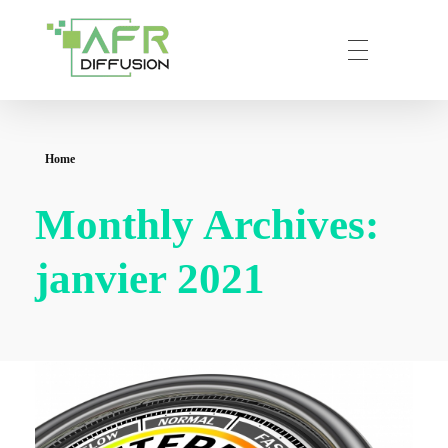
AFR – DIFFUSION
Votre partenaire privilégié en prestation de communication numérique.
Home
Monthly Archives:
janvier 2021